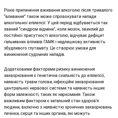
Різке припинення вживання алкоголю після тривалого
“вливання” також може спровокувати напади
алкогольної епілепсії. У цей період відбувається так
званий “синдром відміни”, коли мозок, звиклий до
постійної присутності алкоголю, відчуває дефіцит
гальмівних впливів ГАМК і надлишкову активність
збудливого глутамату. Це створює умови для
виникнення судомних нападів.
Додатковими факторами ризику виникнення
захворювання є генетична схильність до епілепсії,
наявність травм голови, інфекційні захворювання
центральної нервової системи та наявність інших
форм залежності, таких як наркоманія. Також
важливим фактором є загальний стан здоров’я
людини, включно з наявністю хронічних захворювань
печінки, серця та інших органів, які можуть