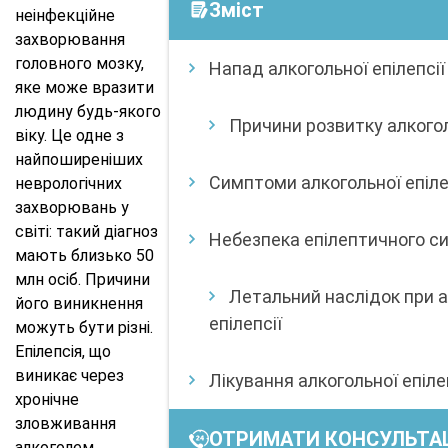
Зміст
неінфекційне
захворювання
головного мозку,
Напад алкогольної епілепсії
яке може вразити
людину будь-якого
Причини розвитку алкогол
віку. Це одне з
найпоширеніших
Симптоми алкогольної епіле
неврологічних
захворювань у
світі: такий діагноз
Небезпека епілептичного с
мають близько 50
млн осіб. Причини
Летальний наслідок при а
його виникнення
епілепсії
можуть бути різні.
Епілепсія, що
виникає через
Лікування алкогольної епіле
хронічне
зловживання
ОТРИМАТИ КОНСУЛЬТА
алкоголем,