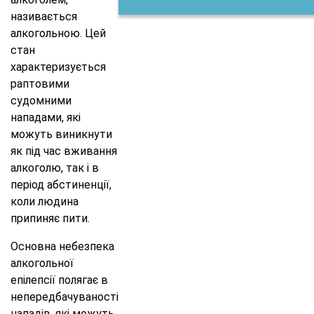
називається
алкогольною. Цей
стан
характеризується
раптовими
судомними
нападами, які
можуть виникнути
як під час вживання
алкоголю, так і в
період абстиненції,
коли людина
припиняє пити.
Основна небезпека
алкогольної
епілепсії полягає в
непередбачуваності
нападів, які можуть