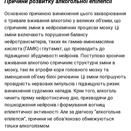
Причини розвитку алкогольної епілепсії
Основною причиною виникнення цього захворювання
є тривале вживання алкоголю у великих об’ємах, що
спричиняє зміни в нейрохімічних процесах мозку. Ці
зміни включають порушення балансу
нейротрансмітерів, таких як гамма-аміномасляна
кислота (ГАМК) і глутамат, що призводить до
підвищеної збудливості нейронів. Поступово хронічне
вживання алкоголю спричиняє структурні зміни в
мозку, такі як атрофія кори головного мозку та
зменшення об’єму білої речовини. Ці зміни погіршують
провідність нервових імпульсів і підвищують ризик
виникнення судомних нападів. Крім того, алкоголь
чинить пряму нейротоксичну дію, призводячи до
пошкодження нейронів і формування вогнищ
епілептичної активності. Але за діагнозу “алкогольна
епілепсія”, причини не обов’язково обмежуються
тільки алкоголізмом.