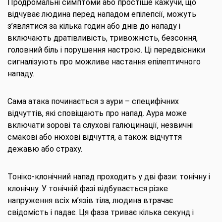
Продромальні симптоми або простіше кажучи, що
відчуває людина перед нападом епілепсії, можуть
з’являтися за кілька годин або днів до нападу і
включають дратівливість, тривожність, безсоння,
головний біль і порушення настрою. Ці передвісники
сигналізують про можливе настання епілептичного
нападу.
Сама атака починається з аури – специфічних
відчуттів, які сповіщають про напад. Аура може
включати зорові та слухові галюцинації, незвичні
смакові або нюхові відчуття, а також відчуття
дежавю або страху.
Тоніко-клонічний напад проходить у дві фази: тонічну і
клонічну. У тонічній фазі відбувається різке
напруження всіх м’язів тіла, людина втрачає
свідомість і падає. Ця фаза триває кілька секунд і