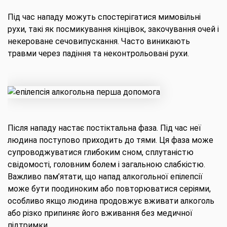
Під час нападу можуть спостерігатися мимовільні
рухи, такі як посмикування кінцівок, закочування очей і
некероване сечовипускання. Часто виникають
травми через падіння та неконтрольовані рухи.
Після нападу настає постіктальна фаза. Під час неї
людина поступово приходить до тями. Ця фаза може
супроводжуватися глибоким сном, сплутаністю
свідомості, головним болем і загальною слабкістю.
Важливо пам’ятати, що напад алкогольної епілепсії
може бути поодиноким або повторюватися серіями,
особливо якщо людина продовжує вживати алкоголь
або різко припиняє його вживання без медичної
підтримки.