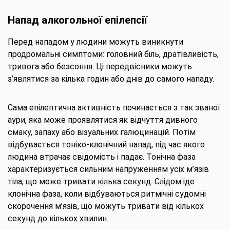
Напад алкогольної епілепсії
Перед нападом у людини можуть виникнути
продромальні симптоми: головний біль, дратівливість,
тривога або безсоння. Ці передвісники можуть
з’являтися за кілька годин або днів до самого нападу.
Сама епілептична активність починається з так званої
аури, яка може проявлятися як відчуття дивного
смаку, запаху або візуальних галюцинацій. Потім
відбувається тоніко-клонічний напад, під час якого
людина втрачає свідомість і падає. Тонічна фаза
характеризується сильним напруженням усіх м’язів
тіла, що може тривати кілька секунд. Слідом іде
клонічна фаза, коли відбуваються ритмічні судомні
скорочення м’язів, що можуть тривати від кількох
секунд до кількох хвилин.